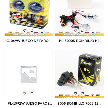
C1069W JUEGO DE FAROS
H1 8000K BOMBILLO H1
AUXILIARES LENTE
8000K PAR HID (1015)
CUBIERTO EN AZUL HID LUZ
BLANCA (254)
PL-1092W JUEGO FAROS
9005 BOMBILLO 9005 12V