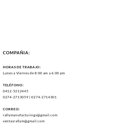
COMPAÑIA:
HORAS DE TRABAJO:
Lunes a Viernes de 8:00 am a 6:00 pm
TELÉFONO:
0412-5212445
0274-2713059 | 0274-2714301
CORREO:
rallymanufacturingv@gmail.com
ventasrallym@gmail.com