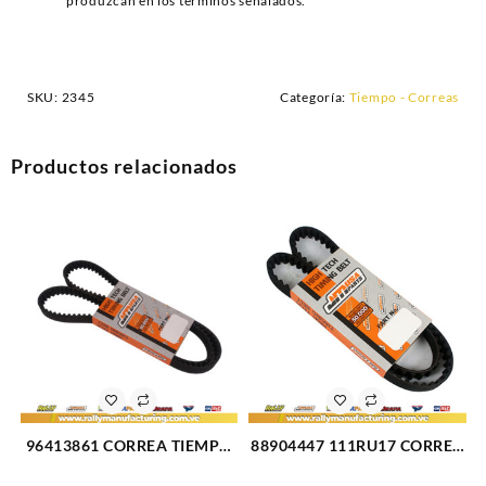
produzcan en los términos señalados.
SKU:
2345
Categoría:
Tiempo - Correas
Productos relacionados
96413861 CORREA TIEMPO
88904447 111RU17 CORREA
JM CHEVROLET OPTRA
TIEMPO JM CHEVROLET