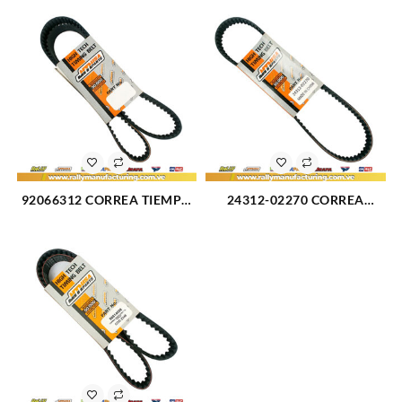
DESIGN-ADVANCE ASTRA
CORSA 111SP170 (2348)
L4-1.8L 162 DIENTES (2337)
92066312 CORREA TIEMPO
24312-02270 CORREA
JM USA PARTS CHEVROLET
TIEMPO JM USA PARTS
OPTRA LIMITED L4-2.0L 04-
ATOS 98-02 PICANTO 1.1
10 EPICA 2.0L NUBIRA 99-02
101 DIENTES (2349)
169 DIENTES (2347)