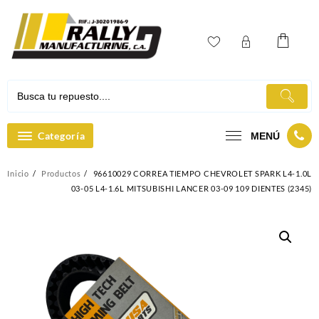
Ir
al
contenido
Categoría
MENÚ
Inicio
Productos
96610029 CORREA TIEMPO CHEVROLET SPARK L4-1.0L
03-05 L4-1.6L MITSUBISHI LANCER 03-09 109 DIENTES (2345)