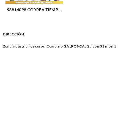
96814098 CORREA TIEMPO
JM USA PARTS CHEVROLET
AVEO L4-1.6L 127RU25
(2346)
DIRECCIÓN:
Zona industrial los curos, Complejo
GALPONCA
, Galpón 31 nivel 1