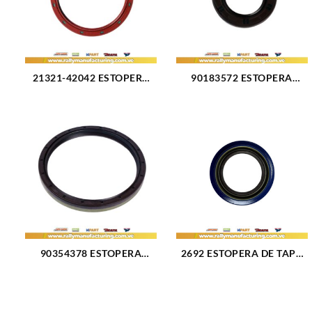
21321-42042 ESTOPERA
90183572 ESTOPERA
GIGUEÑAL TRASERA
CIGUEÑAL DELANTERA
HYUNDAI TUCSON
GRC CHEVROLET OPTRA
SPORTAGE ELANTRA 2.0
LIMITED L4-1.6L CAPTIVA
(2946)
SPORT L4-2.4L 08-10-14
LANOS L4-1.6L 99-02
NUBIRA L4-2.0L 99-
02(2091)
90354378 ESTOPERA
2692 ESTOPERA DE TAPA
CIGUEÑAL TRASERA GRC
CADENA GM HE FORD 302
CHEVROLET L4-2.0L
V6 V8 (2284)
OPTRA 04-07 NUBIRA 99-
02 (2097)