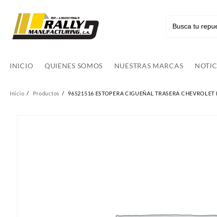
Ir
al
contenido
INICIO
QUIENES SOMOS
NUESTRAS MARCAS
NOTIC
Inicio
Productos
96521516 ESTOPERA CIGUEÑAL TRASERA CHEVROLET E