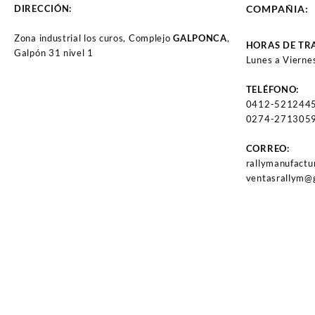
DIRECCIÓN:
COMPAÑIA:
Zona industrial los curos, Complejo
GALPONCA
,
HORAS DE TR
Galpón 31 nivel 1
Lunes a Vierne
TELÉFONO:
0412-521244
0274-2713059
CORREO:
rallymanufact
ventasrallym@