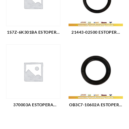
1S7Z-6K301BA ESTOPERA
21443-02500 ESTOPERA
CIGUE?AL TRASERA FORD
CIGUEÑAL TRASERA
FOCUS 2.0 ECOSPORT 2.0
HYUNDAI ATOS PICANTO
RANGER 2.3 (3151)
(2276)
370003A ESTOPERA
OB3C7-10602A ESTOPERA
RUEDA FORD C50 C60 C70
CIGUEÑAL DELANTERA
FORD 600-700-750 (724)
GM HE FORD FESTIVA 88-
93 RIO 01-05 SEPHIA 94-01
SPECTRA 00-04 (2086)