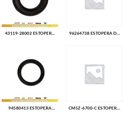
43119-28002 ESTOPERA
96264738 ESTOPERA DE
DE TRIPOIDE CAJA
CAJA CHEVROLET OPTRA
HYUNDAI ACCENT GETZ
SINCRONICO (2941)
35.5X (2286)
94580413 ESTOPERA
CM5Z-6700-C ESTOPERA
ARBOL LEVAS CHEVROLET
DE CIG?E?AL DELANTERA
AVEO L4-1.6L LANOS L4-
FORD FOCUS L4-2.0L
1.6L 99-02 NUBIRA L4-1.6L
ECOSPORT 2.0 MAZDA 3
(2081)
2.0 (3156)