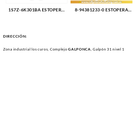
1S7Z-6K301BA ESTOPERA
8-94381233-0 ESTOPERA
CIGUE?AL TRASERA FORD
TRASERA CIGUEÑAL
FOCUS 2.0 ECOSPORT 2.0
CHEVROLET LUV-DMAX 3.5
RANGER 2.3 (3151)
ISUZU 05-08 CARIBE 2.3 2.6
(3155)
DIRECCIÓN:
Zona industrial los curos, Complejo
GALPONCA
, Galpón 31 nivel 1