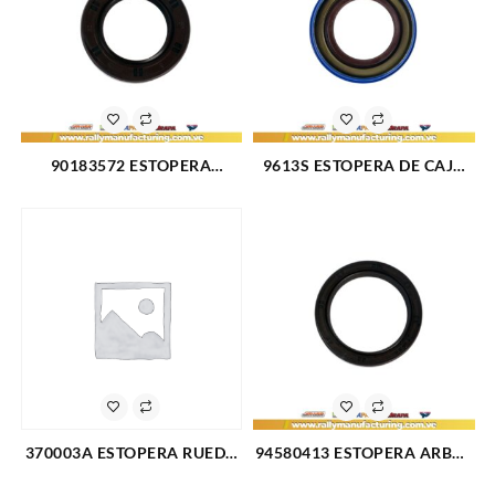
90183572 ESTOPERA
9613S ESTOPERA DE CAJA
CIGUEÑAL DELANTERA GRC
TRASERA GM HE FORD
CHEVROLET OPTRA LIMITED
BLAZER 69-95 (2272)
L4-1.6L CAPTIVA SPORT L4-
2.4L 08-10-14 LANOS L4-1.6L
99-02 NUBIRA L4-2.0L 99-
02(2091)
370003A ESTOPERA RUEDA
94580413 ESTOPERA ARBOL
FORD C50 C60 C70 FORD
LEVAS CHEVROLET AVEO