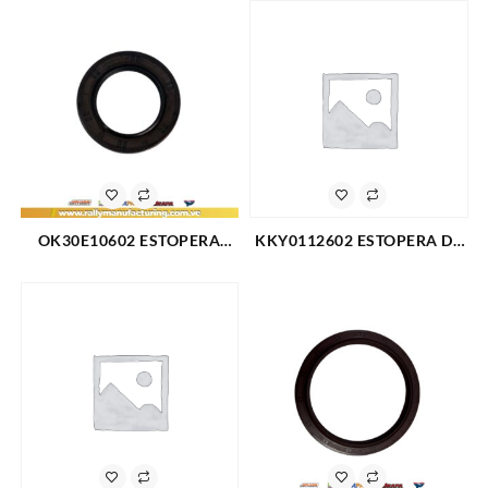
600-700-750 (724)
L4-1.6L LANOS L4-1.6L 99-02
NUBIRA L4-1.6L (2081)
OK30E10602 ESTOPERA
KKY0112602 ESTOPERA DE
ARBOL LEVAS GM HE KIA
ARBOL DE LEVAS FORD
RIO L4-1.5L 01-05 (2100)
FESTIVA L4-1.3L 88-93
(2080)