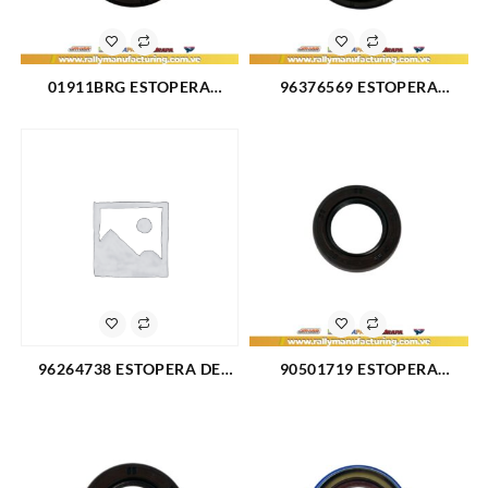
01911BRG ESTOPERA
96376569 ESTOPERA
CIGUEÑAL DELANTERA
CIGUEÑAL TRASERA
CHEVROLET CHEVETTE
CHEVROLET AVEO L4-1.6L
(2090)
04-14 CORSA L4-1.6L CRUZE
L4-1.4-1.8L 11-15 OPTRA L4-
1.6 04-14 (2094)
96264738 ESTOPERA DE
90501719 ESTOPERA
CAJA CHEVROLET OPTRA
CIGUEÑAL DELANTERA GM
SINCRONICO (2941)
HE CHEVROLET CORSA L4-
1.3L (2085)