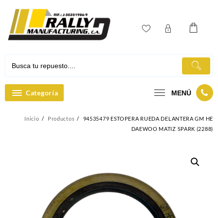
Ir
al
contenido
Categoría
MENÚ
Inicio
Productos
94535479 ESTOPERA RUEDA DELANTERA GM HE
DAEWOO MATIZ SPARK (2288)