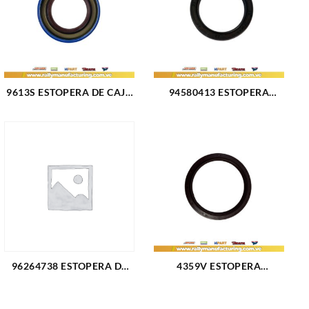
9613S ESTOPERA DE CAJA
94580413 ESTOPERA
TRASERA GM HE FORD
ARBOL LEVAS CHEVROLET
BLAZER 69-95 (2272)
AVEO L4-1.6L LANOS L4-
1.6L 99-02 NUBIRA L4-1.6L
(2081)
96264738 ESTOPERA DE
4359V ESTOPERA
CAJA CHEVROLET OPTRA
TRASERA CIGUE?AL FORD
SINCRONICO (2941)
BLAZER V6-4.3L 95-02 V8-