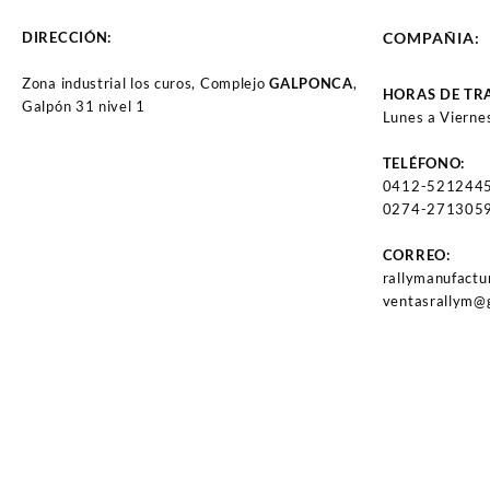
BALITA POWER MAX
08-11 CRUZE L4-1.8L 10-14
MOVE KA ECOSPORT 1.6
OPTRA L4-1.8L NUBIRA L4-
DIRECCIÓN:
COMPAÑIA:
(3158)
1.8L ACCENT L4 95-11
LIBERTY L4-2.4 L02-05
Zona industrial los curos, Complejo
GALPONCA
,
(2083)
HORAS DE TR
Galpón 31 nivel 1
Lunes a Vierne
TELÉFONO:
0412-521244
0274-2713059
CORREO:
rallymanufact
ventasrallym@