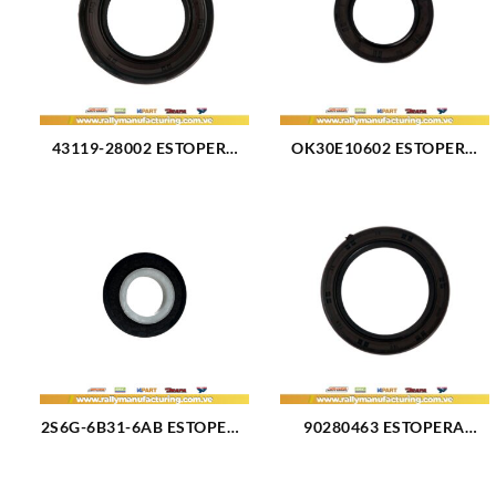
43119-28002 ESTOPERA
OK30E10602 ESTOPERA
DE TRIPOIDE CAJA
ARBOL LEVAS GM HE KIA
HYUNDAI ACCENT GETZ
RIO L4-1.5L 01-05 (2100)
35.5X (2286)
2S6G-6B31-6AB ESTOPERA
90280463 ESTOPERA
DE CIGUEÑAL DELANTERA
ARBOL LEVAS GM HE
FORD FIESTA L4-1.6L
CHEVROLET AVEO L4-1.6L