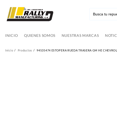
Ir
al
contenido
INICIO
QUIENES SOMOS
NUESTRAS MARCAS
NOTIC
Inicio
Productos
94535474 ESTOPERA RUEDA TRASERA GM HE CHEVROL