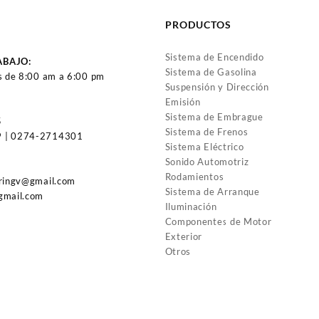
F350 FORTALEZA ESCAPE
(2276)
FUSION 3.0 (3189)
PRODUCTOS
Sistema de Encendido
ABAJO:
Sistema de Gasolina
s de 8:00 am a 6:00 pm
Suspensión y Dirección
Emisión
Sistema de Embrague
5
Sistema de Frenos
 | 0274-2714301
Sistema Eléctrico
Sonido Automotriz
Rodamientos
uringv@gmail.com
Sistema de Arranque
gmail.com
Iluminación
Componentes de Motor
Exterior
Otros