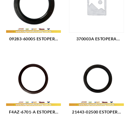
09283-60005 ESTOPERA
370003A ESTOPERA
CIGUEÑAL TRASERA
RUEDA FORD C50 C60 C70
CHEVROLET SPARK MATIZ
FORD 600-700-750 (724)
(2093)
F4AZ-6701-A ESTOPERA
21443-02500 ESTOPERA
CIGUEÑAL TRASERA FORD
CIGUEÑAL TRASERA
TRITON FX4 5.4 F150 F250
HYUNDAI ATOS PICANTO