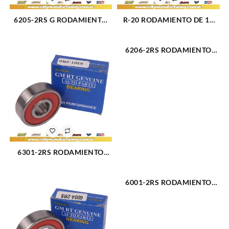
6205-2RS G RODAMIENTO
R-20 RODAMIENTO DE 11
UNIVERSAL 25x52x15 MM
BOLAS SALVA EJE TRASERO
(2369)
(900)
6206-2RS RODAMIENTO
ALTERNADOR CHEVROLET
BEL AIR 58-64 (2052)
6301-2RS RODAMIENTO
UNIVERSAL 12x37x12 MM
(2370)
6001-2RS RODAMIENTO
UNIVERSAL 12x28x8 MM
(2376)