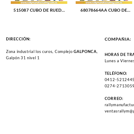
515087 CUBO DE RUEDA
68078664AA CUBO DE
DELANTERO CHEVROLET
RUEDA TRASERO
CHEYENNE 01-07 (484)
DERECHO JEEP GRAND
CHEROKEE V6-4.0L 11-14
(2757)
DIRECCIÓN:
COMPAÑIA:
Zona industrial los curos, Complejo
GALPONCA
,
HORAS DE TR
Galpón 31 nivel 1
Lunes a Vierne
TELÉFONO:
0412-521244
0274-2713059
CORREO:
rallymanufact
ventasrallym@