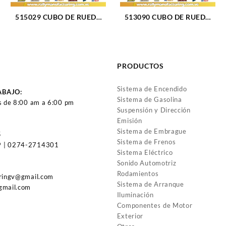
515029 CUBO DE RUEDA
513090 CUBO DE RUEDA
DELANERO F-150 00-04
DELANTERO CHEVROLET
(197)
CAMARO 90-02 (23)
PRODUCTOS
Sistema de Encendido
ABAJO:
Sistema de Gasolina
s de 8:00 am a 6:00 pm
Suspensión y Dirección
Emisión
Sistema de Embrague
5
Sistema de Frenos
 | 0274-2714301
Sistema Eléctrico
Sonido Automotriz
Rodamientos
uringv@gmail.com
Sistema de Arranque
gmail.com
Iluminación
Componentes de Motor
Exterior