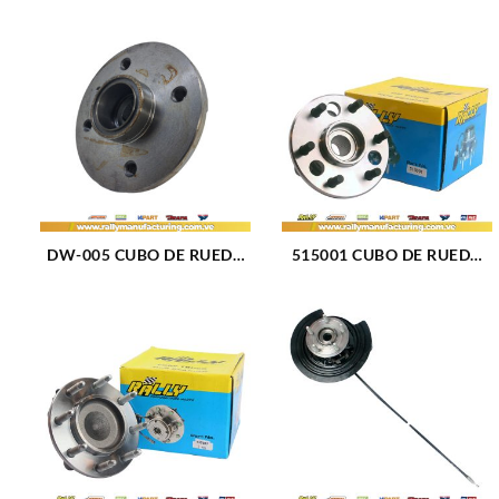
DW-005 CUBO DE RUEDA
515001 CUBO DE RUEDA
TRASERO DAEWOO CIELO
DELANTERO CHEVROLET
(844)
BLAZER 92-94 (032)