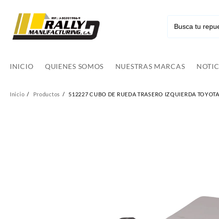
Ir
al
contenido
INICIO
QUIENES SOMOS
NUESTRAS MARCAS
NOTIC
Inicio
Productos
512227 CUBO DE RUEDA TRASERO IZQUIERDA TOYOTA 