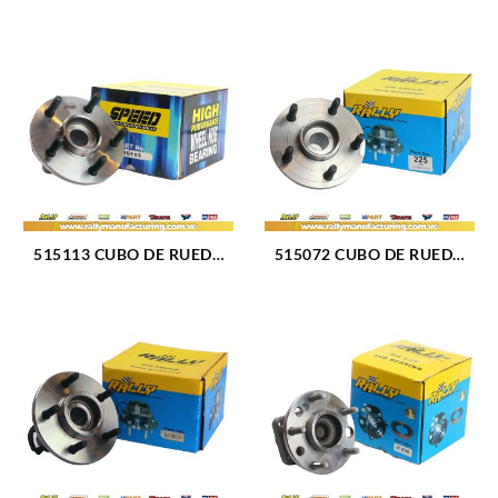
515113 CUBO DE RUEDA
515072 CUBO DE RUEDA
DELANTERO DODGE RAM
DELANTERO DODGE RAM
1500 06-09 (221)
1500 4X4 02-08 (225)