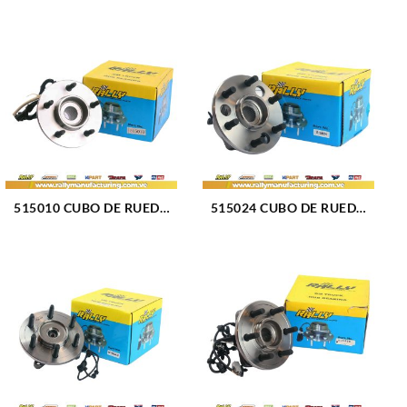
515010 CUBO DE RUEDA
515024 CUBO DE RUEDA
DELANTERO FORD
DELANTERO CHEVROLET
FORTALEZA 97-00 (034)
CHEYENNE 95-99 (357)