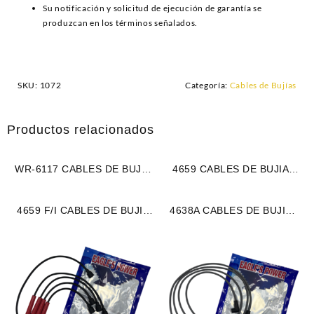
Su notificación y solicitud de ejecución de garantía se
produzcan en los términos señalados.
SKU:
1072
Categoría:
Cables de Bujías
Productos relacionados
WR-6117 CABLES DE BUJIA
4659 CABLES DE BUJIA
FORD F-150 / FORTALEZA
FORD 302 / 351 M5.0 – 5.8L
M4.2L (01-08) 6CIL 8 MM
(87-96) 8CIL (CARBURADO)
4659 F/I CABLES DE BUJIA
4638A CABLES DE BUJIA
(2671)
8 MM (411)
FORD 302 / 351 M5.0 – 5.8L
FIAT 4 CIL REGATTA /
(87-96) 8CIL (FUEL
RITMO 105 M2.0L (85-95)
INJECTION) 8 MM (1076)
4CIL 7 MM (1711)