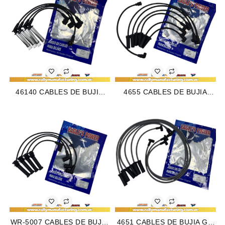
CORTA) (1705)
46140 CABLES DE BUJIA
4655 CABLES DE BUJIA
GM CORSA / MONTANA /
FORD F-150 / F-250 / F-350
FIAT PALIO / SIENA /
M200 – 250 (65-86) 6CIL
MERIVA M1.3 – 1.4 – 1.6 –
(TAPA CLAVO) 8 MM (1080)
1.8L 8V (96-10) 4CIL 7 MM
(1030)
WR-5007 CABLES DE BUJIA
4651 CABLES DE BUJIA GM