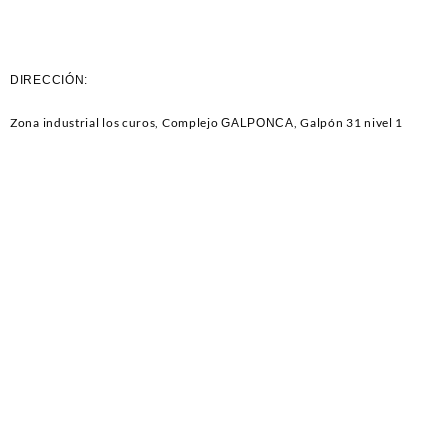
FORD ECOSPORT / FOCUS
CENTURY F/I / CELEBRITY
DURATEC M2.0L 16V (04-
M2.8 – 3.8L 6V (84-87) 6CIL
08) 4CIL 7 MM (2558)
8 MM (1091)
DIRECCIÓN:
Zona industrial los curos, Complejo
, Galpón 31 nivel 1
GALPONCA