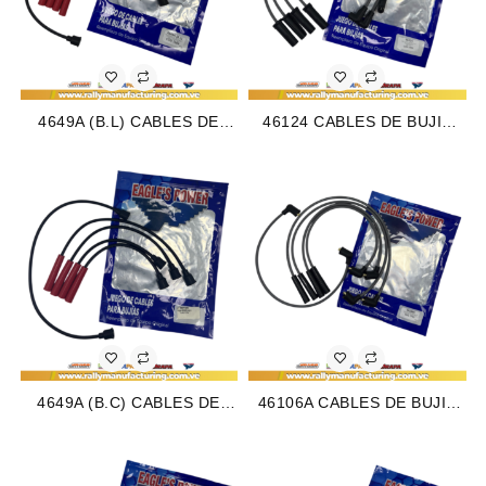
4649A (B.L) CABLES DE
46124 CABLES DE BUJIA
BUJIA FIAT PREMIO / UNO /
GM CAVALIER / S-10 /
FIORINO M1.3 – 1.5L (85-
SUNFIRE / CENTURY M2.2L
96) 4CIL 7 MM (BOBINA
(92-02) 4CIL 7 MM (1654)
LARGA) (1504)
4649A (B.C) CABLES DE
46106A CABLES DE BUJIA
BUJIA FIAT PREMIO / UNO /
GM SWIFT M1.3L 8V (84-04)
FIORINO M1.3 – 1.5L (85-
4CIL 7 MM (1715)
96) 4CIL 7 MM (BOBINA