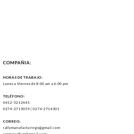
COMPAÑIA:
HORAS DE TRABAJO:
Lunes a Viernes de 8:00 am a 6:00 pm
TELÉFONO:
0412-5212445
0274-2713059 | 0274-2714301
CORREO:
rallymanufacturingv@gmail.com
ventasrallym@gmail.com