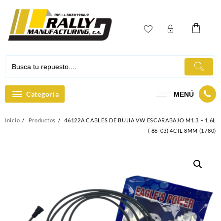
Ir
al
contenido
Categoría
MENÚ
Inicio
Productos
46122A CABLES DE BUJIA VW ESCARABAJO M1.3 – 1.6L
( 86-03) 4CIL 8MM (1780)