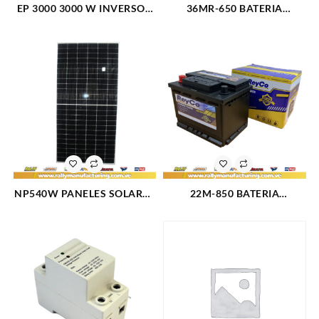
EP 3000 3000 W INVERSOR
36MR-650 BATERIA
DE ENERGIA 3000W 110V
AUTOMOTRIZ REYCO
(4182)
CITROEN C3,C4, (01)
CHERRY COW IN (07-09),
QQ(08-10), ARAUCA,
ORINOCO (12-16)
CHEVROLET CHEVETTE
(3458)
NP540W PANELES SOLARES
22M-850 BATERIA
MONOCRISTALINO
AUTOMOTRIZ REYCO
POTENCIA M?XIMA/PMAX
DONGFENG ZNA (14-16) S30
(W) 540 (4175)
(12-13) ZNA PICK UP, HAIMA
7 (13) CHEVROLET AVEO,
BLAZER (05-15) CAMARO
(94-95) CAVALIER (92-94)
CENTURY, CELEBRITY (83-
96) COLORADO (07-08)