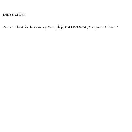
M?XIMA/PMAX (W) 270
80A
(4174)
DIRECCIÓN:
Zona industrial los curos, Complejo
GALPONCA
, Galpón 31 nivel 1