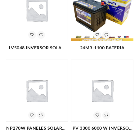
LV5048 INVERSOR SOLAR
24MR-1100 BATERIA
FASE DIVIDIDA LV 5048
AUTOMOTRIZ REYCO
5000W 48V (4178)
1100AMP CARROS Y
CAMIONETAS (3626)
NP270W PANELES SOLARES
PV 3300 6000 W INVERSOR
POLICRISTALINO POTENCIA
DE ENERGIA 6000 W 110 V