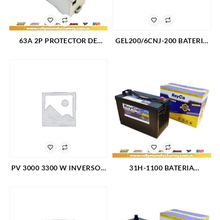
CORSICA (3455)
63A 2P PROTECTOR DE
GEL200/6CNJ-200 BATERIA
VOLTAJE (4165)
SELLADA GEL 12V-200AH
CICLO PROFUNDO(4173)
PV 3000 3300 W INVERSOR
31H-1100 BATERIA
DE ENERGIA 3000 W 110 V
AUTOMOTRIZ REYCO SUPER
80A
BRIGADIER F7000 F8000
COLUMBIA CL M2-106 112
KENWORTH MACK LS2638
FREIGHTLINER 98-00 (3182)