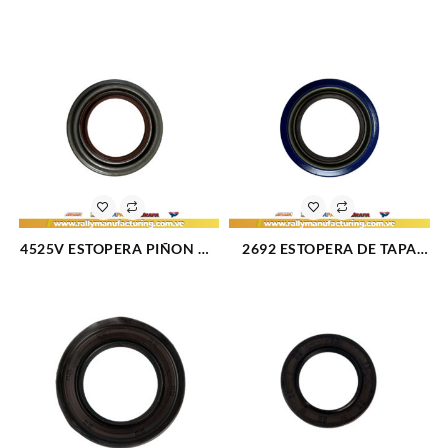
GIGUEÑAL TRASERA
CIGUEÑAL TRASERA
HYUNDAI TUCSON
CHEVROLET AVEO L4-1.6L
SPORTAGE ELANTRA 2.0
04-14 CORSA L4-1.6L CRUZE
(2946)
L4-1.4-1.8L 11-15 OPTRA L4-
1.6 04-14 (2094)
4525V ESTOPERA PIÑON DE
2692 ESTOPERA DE TAPA
ATAQUE FORD F-350
CADENA GM HE FORD 302
TRITON C3500 89-00 RAM
V6 V8 (2284)
2500-3500 94-99 LIBERTY
02-07 (1427)