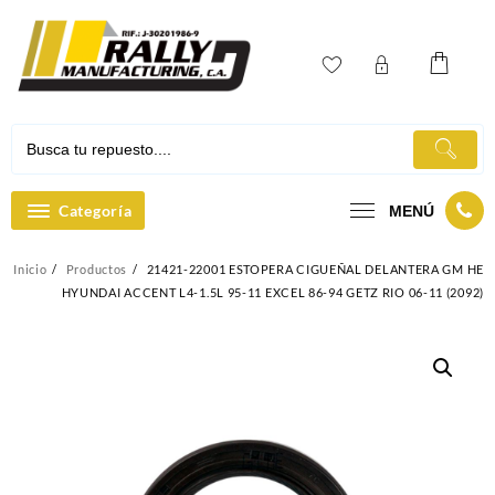
Ir
al
contenido
Categoría
MENÚ
Inicio
Productos
21421-22001 ESTOPERA CIGUEÑAL DELANTERA GM HE
HYUNDAI ACCENT L4-1.5L 95-11 EXCEL 86-94 GETZ RIO 06-11 (2092)