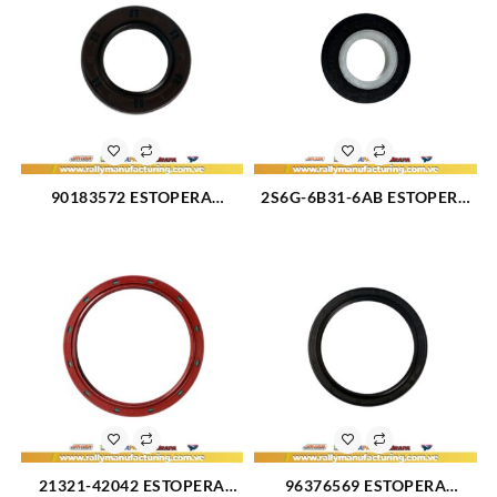
FUSION 3.0 (3189)
90183572 ESTOPERA
2S6G-6B31-6AB ESTOPERA
CIGUEÑAL DELANTERA GRC
DE CIGUEÑAL DELANTERA
CHEVROLET OPTRA LIMITED
FORD FIESTA L4-1.6L BALITA
L4-1.6L CAPTIVA SPORT L4-
POWER MAX MOVE KA
2.4L 08-10-14 LANOS L4-1.6L
ECOSPORT 1.6 (3158)
99-02 NUBIRA L4-2.0L 99-
02(2091)
21321-42042 ESTOPERA
96376569 ESTOPERA