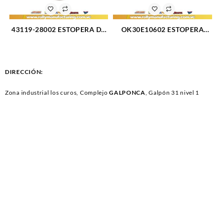
43119-28002 ESTOPERA DE
OK30E10602 ESTOPERA
TRIPOIDE CAJA HYUNDAI
ARBOL LEVAS GM HE KIA
ACCENT GETZ 35.5X (2286)
RIO L4-1.5L 01-05 (2100)
DIRECCIÓN:
Zona industrial los curos, Complejo
GALPONCA
, Galpón 31 nivel 1