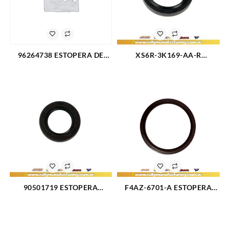
96264738 ESTOPERA DE
XS6R-3K169-AA-R
CAJA CHEVROLET OPTRA
ESTOPERA DE TRIPOIDE GM
SINCRONICO (2941)
HE FORD FIESTA KA FOCUS
ECOSPORT L4-1.6L 2.0L
(2285)
90501719 ESTOPERA
F4AZ-6701-A ESTOPERA
CIGUEÑAL DELANTERA GM
CIGUEÑAL TRASERA FORD
HE CHEVROLET CORSA L4-
TRITON FX4 5.4 F150 F250
1.3L (2085)
F350 FORTALEZA ESCAPE