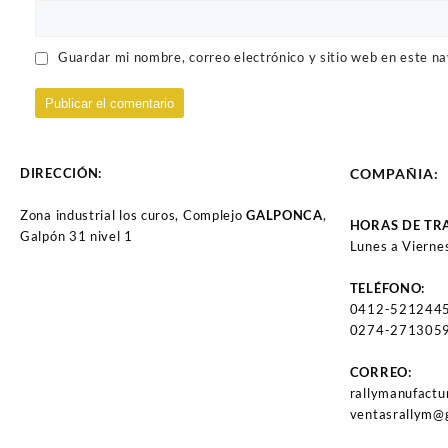
Guardar mi nombre, correo electrónico y sitio web en este n
DIRECCIÓN:
COMPAÑIA:
Zona industrial los curos, Complejo
GALPONCA
,
HORAS DE TR
Galpón 31 nivel 1
Lunes a Vierne
TELÉFONO:
0412-521244
0274-2713059
CORREO:
rallymanufact
ventasrallym@