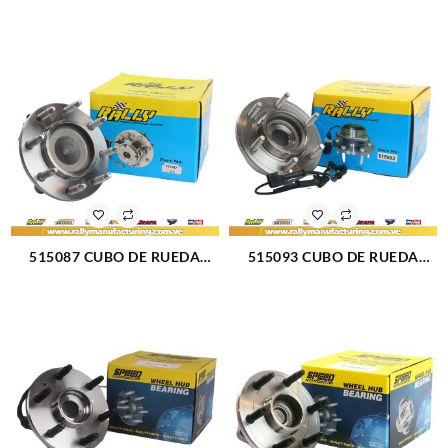
DELANTERO DODGE RAM
DELANTERO MITSUBISHI
1500 02-05 (046)
MONTERO 01-06 (047)
515087 CUBO DE RUEDA
515093 CUBO DE RUEDA
DELANTERO CHEVROLET
DELANTERO FORD HUMMER
CHEYENNE 01-07 (484)
H3 06-08 (1337)