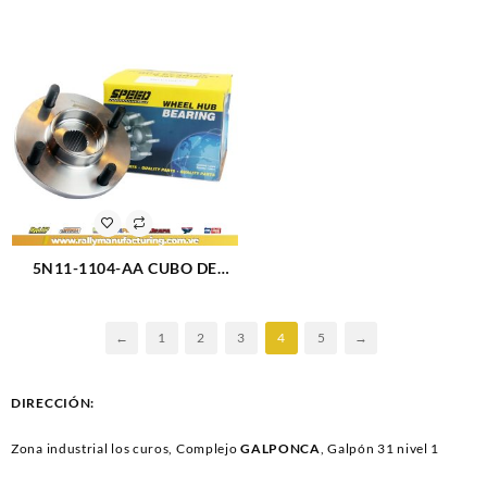
RUEDA DELANTERO
RUEDA DELANTERO
HYUNDAI ELANTRA 01-12
HYUNDAI SANTA FE (3159)
(1403)
5N11-1104-AA CUBO DE
RUEDA DELANTERO FORD
FIESTA POWER (2774)
←
1
2
3
4
5
→
DIRECCIÓN:
Zona industrial los curos, Complejo
GALPONCA
, Galpón 31 nivel 1