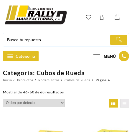
Ir
al
contenido
Categoría
MENÚ
Categoría:
Cubos de Rueda
Inicio
Productos
Rodamientos
Cubos de Rueda
Página 4
Mostrando 46–60 de 68 resultados