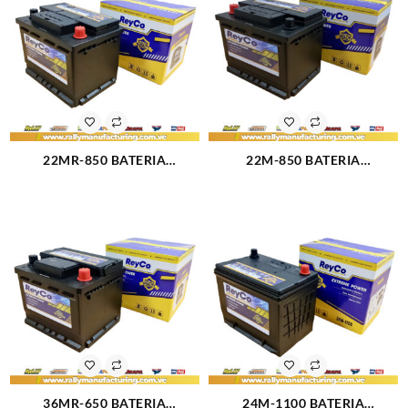
22MR-850 BATERIA
22M-850 BATERIA
AUTOMOTRIZ REYCO
AUTOMOTRIZ REYCO
CITROEN C3,C4, (01) CHERRY
DONGFENG ZNA (14-16) S30
COW IN (07-09), QQ(08-10),
(12-13) ZNA PICK UP, HAIMA
ARAUCA, ORINOCO (12-16)
7 (13) CHEVROLET AVEO,
CHEVROLET CHEVETTE
BLAZER (05-15) CAMARO (94-
(3456)
95) CAVALIER (92-94)
CENTURY, CELEBRITY (83-96)
COLORADO (07-08) CORSICA
(3455)
36MR-650 BATERIA
24M-1100 BATERIA