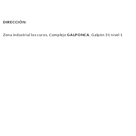
8000K PAR HID (1015)
8000K PAR HID (1009)
DIRECCIÓN:
Zona industrial los curos, Complejo
GALPONCA
, Galpón 31 nivel 1