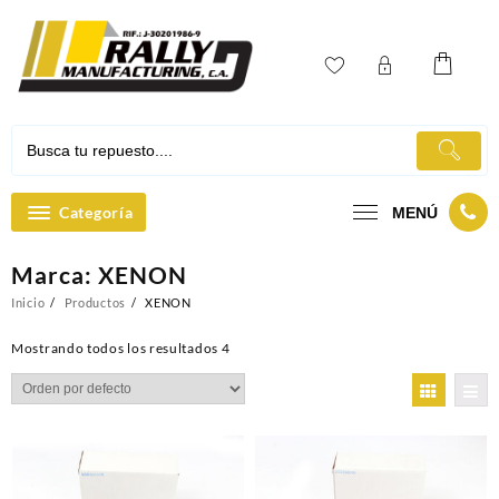
Ir
al
contenido
Categoría
MENÚ
Marca:
XENON
Inicio
Productos
XENON
Mostrando todos los resultados 4