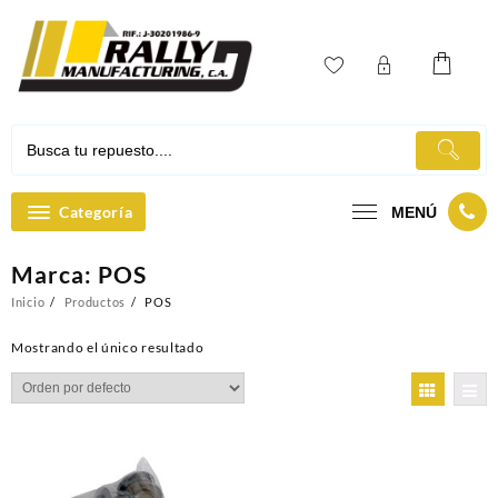
Ir
al
contenido
Categoría
MENÚ
Marca:
POS
Inicio
Productos
POS
Mostrando el único resultado