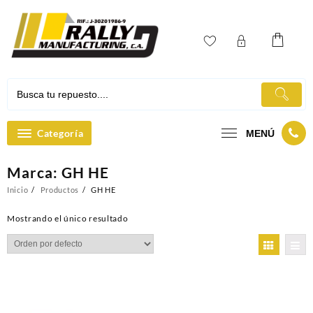
Ir
al
contenido
Categoría
MENÚ
Marca:
GH HE
Inicio
Productos
GH HE
Mostrando el único resultado