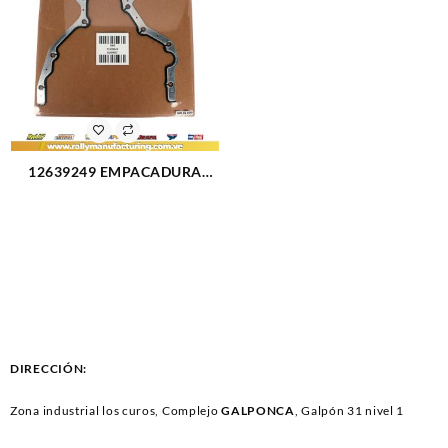
12639249 EMPACADURA
CIG?E?AL TRASERA VORTEC
CHEVROLET TAHOE 5.3L 07-
14 (2431)
DIRECCIÓN:
Zona industrial los curos, Complejo
GALPONCA
, Galpón 31 nivel 1